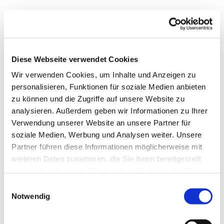
Montag, 3. Januar 2028, 19:30 Uhr
Diese Webseite verwendet Cookies
Markus-Gemeindezentrum,
Wir verwenden Cookies, um Inhalte und Anzeigen zu
Bastfelder Weg 30, 33098
personalisieren, Funktionen für soziale Medien anbieten
Paderborn
zu können und die Zugriffe auf unsere Website zu
analysieren. Außerdem geben wir Informationen zu Ihrer
Verwendung unserer Website an unsere Partner für
soziale Medien, Werbung und Analysen weiter. Unsere
Partner führen diese Informationen möglicherweise mit
weiteren Daten zusammen, die Sie ihnen bereitgestellt
haben oder die sie im Rahmen Ihrer Nutzung der Dienste
gesammelt haben.
Einwilligungsauswahl
Notwendig