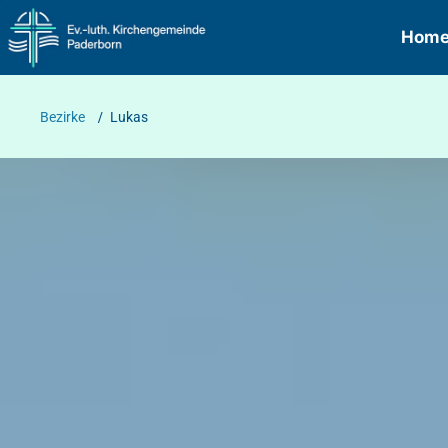
Hom
Bezirke
/
Lukas