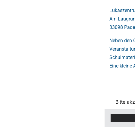
Lukaszentr
Am Laugrun
33098 Pade
Neben den G
Veranstaltu
Schulmateri
Eine kleine
Bitte ak