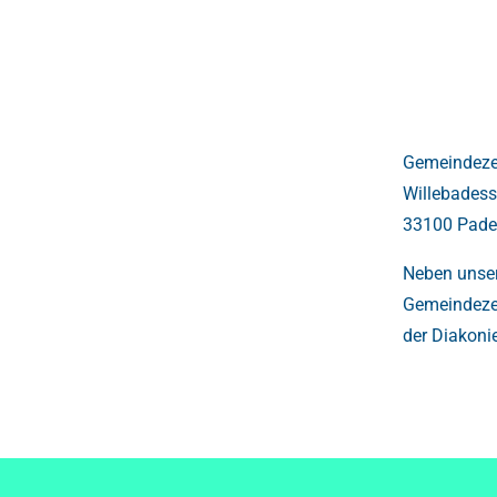
Gemeindezen
Willebades
33100 Pade
Neben unser
Gemeindezen
der Diakoni