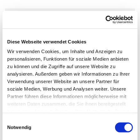
Montag, 26. Oktober 2026, 19:30
Uhr
Diese Webseite verwendet Cookies
Markus-Gemeindezentrum,
Wir verwenden Cookies, um Inhalte und Anzeigen zu
personalisieren, Funktionen für soziale Medien anbieten
Bastfelder Weg 30, 33098
zu können und die Zugriffe auf unsere Website zu
Paderborn
analysieren. Außerdem geben wir Informationen zu Ihrer
Verwendung unserer Website an unsere Partner für
soziale Medien, Werbung und Analysen weiter. Unsere
Partner führen diese Informationen möglicherweise mit
weiteren Daten zusammen, die Sie ihnen bereitgestellt
haben oder die sie im Rahmen Ihrer Nutzung der Dienste
gesammelt haben.
Einwilligungsauswahl
Notwendig