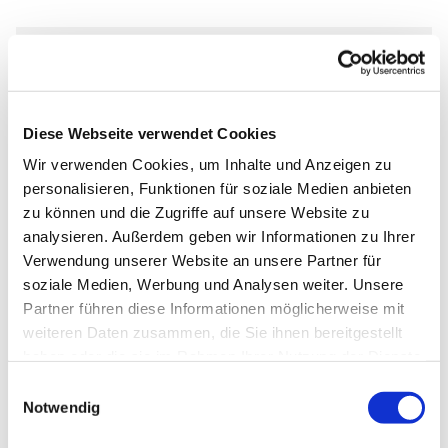
Freitag, 27. November 2026, 19:30
Uhr
Diese Webseite verwendet Cookies
Markus-Gemeindezentrum,
Wir verwenden Cookies, um Inhalte und Anzeigen zu
personalisieren, Funktionen für soziale Medien anbieten
Bastfelder Weg 30, 33098
zu können und die Zugriffe auf unsere Website zu
Paderborn
analysieren. Außerdem geben wir Informationen zu Ihrer
Verwendung unserer Website an unsere Partner für
soziale Medien, Werbung und Analysen weiter. Unsere
Partner führen diese Informationen möglicherweise mit
weiteren Daten zusammen, die Sie ihnen bereitgestellt
haben oder die sie im Rahmen Ihrer Nutzung der Dienste
gesammelt haben.
Einwilligungsauswahl
Notwendig