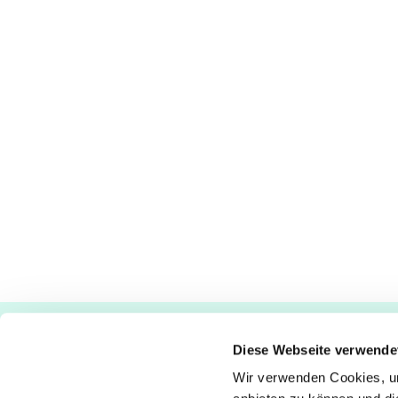
Ev.-luth. Kirchengemeinde Paderborn
Diese Webseite verwende
Bastfelder Weg 30 - 33098 Paderborn
05251/5002-32 und 5002-33
Wir verwenden Cookies, um