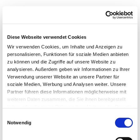
Montag, 19. April 2027, 19:30 Uhr
Diese Webseite verwendet Cookies
Markus-Gemeindezentrum,
Wir verwenden Cookies, um Inhalte und Anzeigen zu
Bastfelder Weg 30, 33098
personalisieren, Funktionen für soziale Medien anbieten
Paderborn
zu können und die Zugriffe auf unsere Website zu
analysieren. Außerdem geben wir Informationen zu Ihrer
Verwendung unserer Website an unsere Partner für
soziale Medien, Werbung und Analysen weiter. Unsere
Partner führen diese Informationen möglicherweise mit
weiteren Daten zusammen, die Sie ihnen bereitgestellt
haben oder die sie im Rahmen Ihrer Nutzung der Dienste
gesammelt haben.
Einwilligungsauswahl
Notwendig