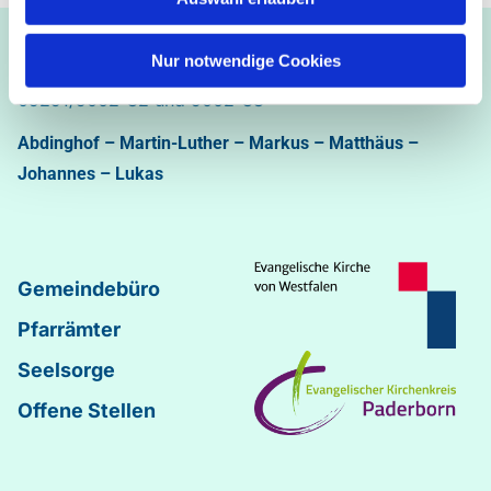
Ev.-luth. Kirchengemeinde Paderborn
Nur notwendige Cookies
Bastfelder Weg 30 - 33098 Paderborn
05251/5002-32 und 5002-33
Abdinghof
–
Martin-Luther
–
Markus
–
Matthäus
–
Johannes
–
Lukas
Gemeindebüro
Pfarrämter
Seelsorge
Offene Stellen