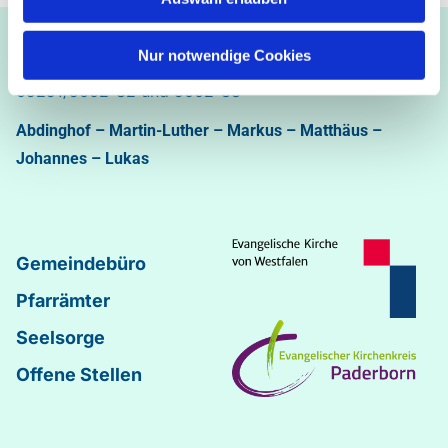
Ev.-luth. Kirchengemeinde Paderborn
Nur notwendige Cookies
Bastfelder Weg 30 - 33098 Paderborn
05251/5002-32 und 5002-33
Abdinghof
–
Martin-Luther
–
Markus
–
Matthäus
–
Johannes
–
Lukas
Gemeindebüro
Pfarrämter
Seelsorge
Offene Stellen