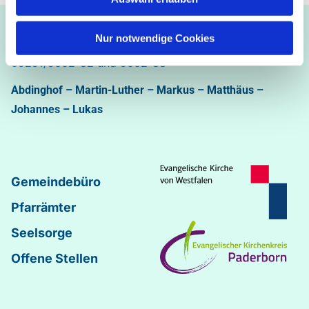
Ev.-luth. Kirchengemeinde Paderborn
Nur notwendige Cookies
Bastfelder Weg 30 - 33098 Paderborn
05251/5002-32 und 5002-33
Abdinghof
–
Martin-Luther
–
Markus
–
Matthäus
–
Johannes
–
Lukas
Gemeindebüro
Pfarrämter
Seelsorge
Offene Stellen