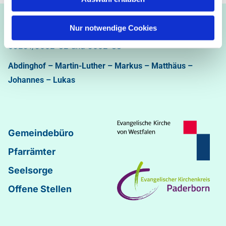
Ev.-luth. Kirchengemeinde Paderborn
Nur notwendige Cookies
Bastfelder Weg 30 - 33098 Paderborn
05251/5002-32 und 5002-33
Abdinghof
–
Martin-Luther
–
Markus
–
Matthäus
–
Johannes
–
Lukas
Gemeindebüro
Pfarrämter
Seelsorge
Offene Stellen