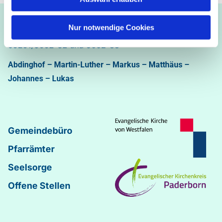
Ev.-luth. Kirchengemeinde Paderborn
Nur notwendige Cookies
Bastfelder Weg 30 - 33098 Paderborn
05251/5002-32 und 5002-33
Abdinghof
–
Martin-Luther
–
Markus
–
Matthäus
–
Johannes
–
Lukas
Gemeindebüro
Pfarrämter
Seelsorge
Offene Stellen