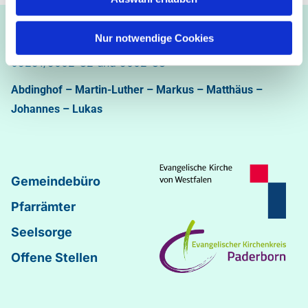
Ev.-luth. Kirchengemeinde Paderborn
Nur notwendige Cookies
Bastfelder Weg 30 - 33098 Paderborn
05251/5002-32 und 5002-33
Abdinghof
–
Martin-Luther
–
Markus
–
Matthäus
–
Johannes
–
Lukas
Gemeindebüro
Pfarrämter
Seelsorge
Offene Stellen