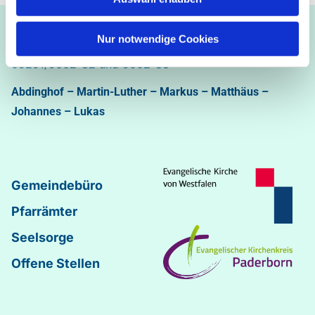
Ev.-luth. Kirchengemeinde Paderborn
Nur notwendige Cookies
Bastfelder Weg 30 - 33098 Paderborn
05251/5002-32 und 5002-33
Abdinghof
–
Martin-Luther
–
Markus
–
Matthäus
–
Johannes
–
Lukas
Gemeindebüro
Pfarrämter
Seelsorge
Offene Stellen