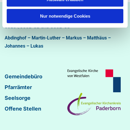
Ev.-luth. Kirchengemeinde Paderborn
Nur notwendige Cookies
Bastfelder Weg 30 - 33098 Paderborn
05251/5002-32 und 5002-33
Abdinghof
–
Martin-Luther
–
Markus
–
Matthäus
–
Johannes
–
Lukas
Gemeindebüro
Pfarrämter
Seelsorge
Offene Stellen