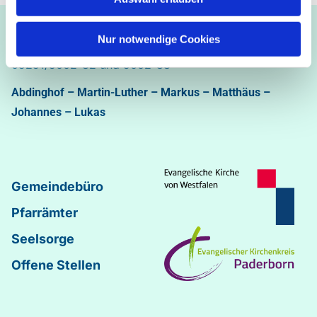
Ev.-luth. Kirchengemeinde Paderborn
Nur notwendige Cookies
Bastfelder Weg 30 - 33098 Paderborn
05251/5002-32 und 5002-33
Abdinghof
–
Martin-Luther
–
Markus
–
Matthäus
–
Johannes
–
Lukas
Gemeindebüro
Pfarrämter
Seelsorge
Offene Stellen