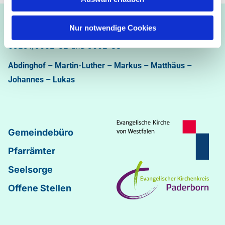
Ev.-luth. Kirchengemeinde Paderborn
Nur notwendige Cookies
Bastfelder Weg 30 - 33098 Paderborn
05251/5002-32 und 5002-33
Abdinghof
–
Martin-Luther
–
Markus
–
Matthäus
–
Johannes
–
Lukas
Gemeindebüro
Pfarrämter
Seelsorge
Offene Stellen