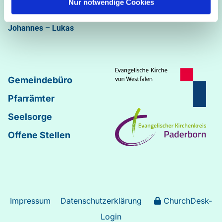
Nur notwendige Cookies
Abdinghof
–
Martin-Luther
–
Markus
–
Matthäus
–
Johannes
–
Lukas
Gemeindebüro
Pfarrämter
Seelsorge
Offene Stellen
Impressum
Datenschutzerklärung
ChurchDesk-
Login