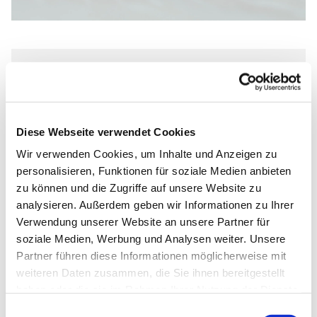
Freitag, 23. Oktober 2026, 19:00 -
20:00 Uhr
Diese Webseite verwendet Cookies
Johannes-Kirche, Dietrich-
Wir verwenden Cookies, um Inhalte und Anzeigen zu
Bonhoeffer-Straße 1, 33102
personalisieren, Funktionen für soziale Medien anbieten
Paderborn
zu können und die Zugriffe auf unsere Website zu
analysieren. Außerdem geben wir Informationen zu Ihrer
Verwendung unserer Website an unsere Partner für
soziale Medien, Werbung und Analysen weiter. Unsere
Partner führen diese Informationen möglicherweise mit
Faith Revival Ministries Paderborn
weiteren Daten zusammen, die Sie ihnen bereitgestellt
haben oder die sie im Rahmen Ihrer Nutzung der Dienste
gesammelt haben.
Einwilligungsauswahl