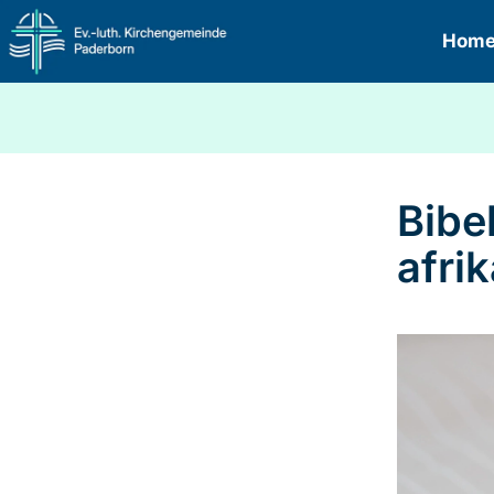
Hom
Bibe
afri