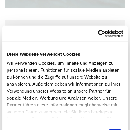
Freitag, 30. April 2027, 19:00 -
20:00 Uhr
Diese Webseite verwendet Cookies
Johannes-Kirche, Dietrich-
Wir verwenden Cookies, um Inhalte und Anzeigen zu
Bonhoeffer-Straße 1, 33102
personalisieren, Funktionen für soziale Medien anbieten
Paderborn
zu können und die Zugriffe auf unsere Website zu
analysieren. Außerdem geben wir Informationen zu Ihrer
Verwendung unserer Website an unsere Partner für
soziale Medien, Werbung und Analysen weiter. Unsere
Partner führen diese Informationen möglicherweise mit
Faith Revival Ministries Paderborn
weiteren Daten zusammen, die Sie ihnen bereitgestellt
haben oder die sie im Rahmen Ihrer Nutzung der Dienste
gesammelt haben.
Einwilligungsauswahl