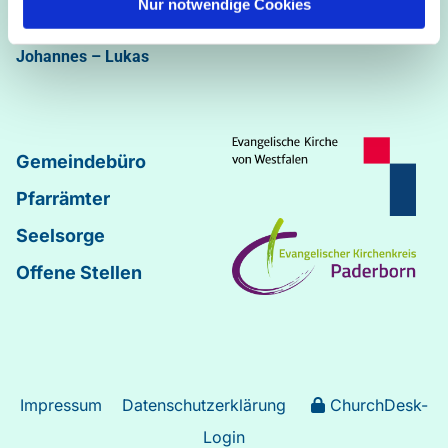
Nur notwendige Cookies
Abdinghof
–
Martin-Luther
–
Markus
–
Matthäus
–
Johannes
–
Lukas
Gemeindebüro
Pfarrämter
Seelsorge
Offene Stellen
Impressum
Datenschutzerklärung
ChurchDesk-
Login