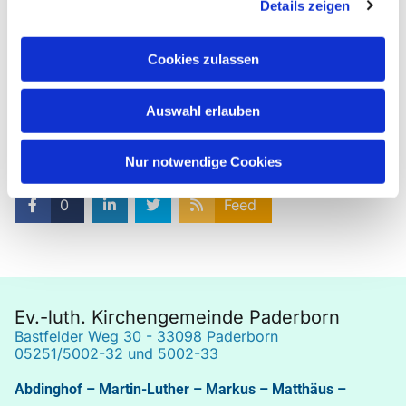
Details zeigen
Cookies zulassen
Auswahl erlauben
Nur notwendige Cookies
0
Feed
Ev.-luth. Kirchengemeinde Paderborn
Bastfelder Weg 30 - 33098 Paderborn
05251/5002-32 und 5002-33
Abdinghof
–
Martin-Luther
–
Markus
–
Matthäus
–