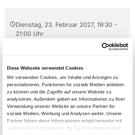
Dienstag, 23. Februar 2027, 19:30 -
21:00 Uhr
Abdinghofkirche, Am Abdinghof 7,
33098 Paderborn
Diese Webseite verwendet Cookies
Yaroslav Rudenko, Karin Hoffmann
Wir verwenden Cookies, um Inhalte und Anzeigen zu
personalisieren, Funktionen für soziale Medien anbieten
zu können und die Zugriffe auf unsere Website zu
analysieren. Außerdem geben wir Informationen zu Ihrer
Verwendung unserer Website an unsere Partner für
Yaroslav Rudenko
Rudenko.musik@gmail.com
soziale Medien, Werbung und Analysen weiter. Unsere
Karin Hoffmann
05252/976025
Partner führen diese Informationen möglicherweise mit
weiteren Daten zusammen, die Sie ihnen bereitgestellt
blaeserkreis@abdinghof.de