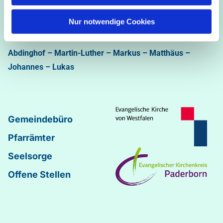
Ev.-luth. Kirchengemeinde Paderborn
Nur notwendige Cookies
Bastfelder Weg 30 - 33098 Paderborn
05251/5002-32 und 5002-33
Abdinghof
–
Martin-Luther
–
Markus
–
Matthäus
–
Johannes
–
Lukas
Gemeindebüro
Pfarrämter
Seelsorge
Offene Stellen