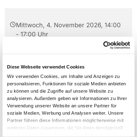
Mittwoch, 4. November 2026, 14:00
- 17:00 Uhr
Paul-Gerhardt-Haus, Am Abdinghof
5, 33098 Paderborn
Diese Webseite verwendet Cookies
Wir verwenden Cookies, um Inhalte und Anzeigen zu
personalisieren, Funktionen für soziale Medien anbieten
zu können und die Zugriffe auf unsere Website zu
Die Gemeinde am Abdinghof und die Diakonie
analysieren. Außerdem geben wir Informationen zu Ihrer
Paderborn-Höxter e.V. laden herzlich ein in das
Verwendung unserer Website an unsere Partner für
Café Abdinghof – ein gemeinsamer Ort der
soziale Medien, Werbung und Analysen weiter. Unsere
Begegnung, der sich insbesondere an ältere
Partner führen diese Informationen möglicherweise mit
Menschen richtet, aber allen Bürgerinnen und
weiteren Daten zusammen, die Sie ihnen bereitgestellt
Bürgern offensteht.
haben oder die sie im Rahmen Ihrer Nutzung der Dienste