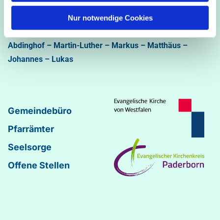
Ev.-luth. Kirchengemeinde Paderborn
Bastfelder Weg 30 - 33098 Paderborn
Nur notwendige Cookies
05251/5002-32 und 5002-33
Abdinghof
–
Martin-Luther
–
Markus
–
Matthäus
–
Johannes
–
Lukas
Gemeindebüro
Pfarrämter
Seelsorge
Offene Stellen