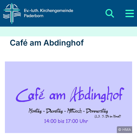
Café am Abdinghof
© HMA