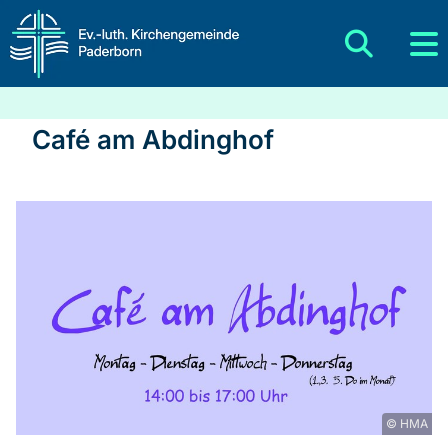
Café am Abdinghof
© HMA