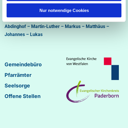
Ev.-luth. Kirchengemeinde Paderborn
Bastfelder Weg 30 - 33098 Paderborn
Nur notwendige Cookies
05251/5002-32 und 5002-33
Abdinghof
–
Martin-Luther
–
Markus
–
Matthäus
–
Johannes
–
Lukas
Gemeindebüro
Pfarrämter
Seelsorge
Offene Stellen