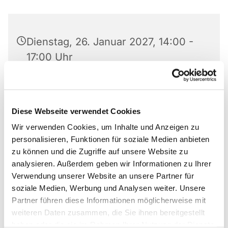
Dienstag, 26. Januar 2027, 14:00 -
17:00 Uhr
Paul-Gerhardt-Haus, Am Abdinghof
5, 33098 Paderborn
Diese Webseite verwendet Cookies
Wir verwenden Cookies, um Inhalte und Anzeigen zu
personalisieren, Funktionen für soziale Medien anbieten
zu können und die Zugriffe auf unsere Website zu
Die Gemeinde am Abdinghof und die Diakonie
analysieren. Außerdem geben wir Informationen zu Ihrer
Paderborn-Höxter e.V. laden herzlich ein in das
Verwendung unserer Website an unsere Partner für
Café Abdinghof – ein gemeinsamer Ort der
soziale Medien, Werbung und Analysen weiter. Unsere
Begegnung, der sich insbesondere an ältere
Partner führen diese Informationen möglicherweise mit
Menschen richtet, aber allen Bürgerinnen und
weiteren Daten zusammen, die Sie ihnen bereitgestellt
Bürgern offensteht.
haben oder die sie im Rahmen Ihrer Nutzung der Dienste