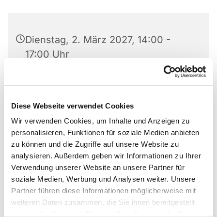
Dienstag, 2. März 2027, 14:00 -
17:00 Uhr
Paul-Gerhardt-Haus, Am Abdinghof
5, 33098 Paderborn
Diese Webseite verwendet Cookies
Wir verwenden Cookies, um Inhalte und Anzeigen zu
personalisieren, Funktionen für soziale Medien anbieten
zu können und die Zugriffe auf unsere Website zu
Die Gemeinde am Abdinghof und die Diakonie
analysieren. Außerdem geben wir Informationen zu Ihrer
Paderborn-Höxter e.V. laden herzlich ein in das
Verwendung unserer Website an unsere Partner für
Café Abdinghof – ein gemeinsamer Ort der
soziale Medien, Werbung und Analysen weiter. Unsere
Begegnung, der sich insbesondere an ältere
Partner führen diese Informationen möglicherweise mit
Menschen richtet, aber allen Bürgerinnen und
weiteren Daten zusammen, die Sie ihnen bereitgestellt
Bürgern offensteht.
haben oder die sie im Rahmen Ihrer Nutzung der Dienste