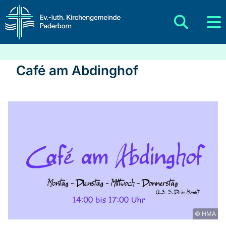
Café am Abdinghof
© HMA