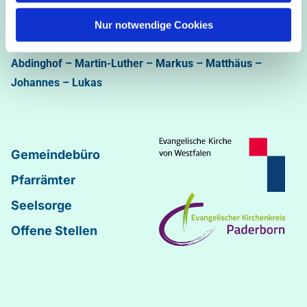
Ev.-luth. Kirchengemeinde Paderborn
Bastfelder Weg 30 - 33098 Paderborn
Nur notwendige Cookies
05251/5002-32 und 5002-33
Abdinghof
–
Martin-Luther
–
Markus
–
Matthäus
–
Johannes
–
Lukas
Gemeindebüro
Pfarrämter
Seelsorge
Offene Stellen