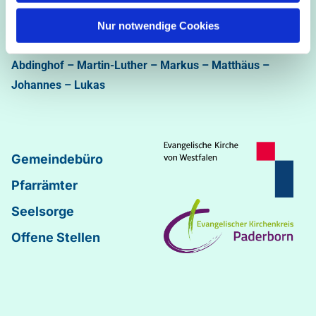
Ev.-luth. Kirchengemeinde Paderborn
Bastfelder Weg 30 - 33098 Paderborn
Nur notwendige Cookies
05251/5002-32 und 5002-33
Abdinghof
–
Martin-Luther
–
Markus
–
Matthäus
–
Johannes
–
Lukas
Gemeindebüro
Pfarrämter
Seelsorge
Offene Stellen