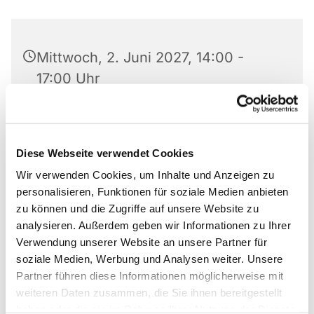
Mittwoch, 2. Juni 2027, 14:00 -
17:00 Uhr
Paul-Gerhardt-Haus, Am Abdinghof
5, 33098 Paderborn
Diese Webseite verwendet Cookies
Wir verwenden Cookies, um Inhalte und Anzeigen zu
personalisieren, Funktionen für soziale Medien anbieten
zu können und die Zugriffe auf unsere Website zu
Die Gemeinde am Abdinghof und die Diakonie
analysieren. Außerdem geben wir Informationen zu Ihrer
Paderborn-Höxter e.V. laden herzlich ein in das
Verwendung unserer Website an unsere Partner für
Café Abdinghof – ein gemeinsamer Ort der
soziale Medien, Werbung und Analysen weiter. Unsere
Begegnung, der sich insbesondere an ältere
Partner führen diese Informationen möglicherweise mit
Menschen richtet, aber allen Bürgerinnen und
weiteren Daten zusammen, die Sie ihnen bereitgestellt
Bürgern offensteht.
haben oder die sie im Rahmen Ihrer Nutzung der Dienste