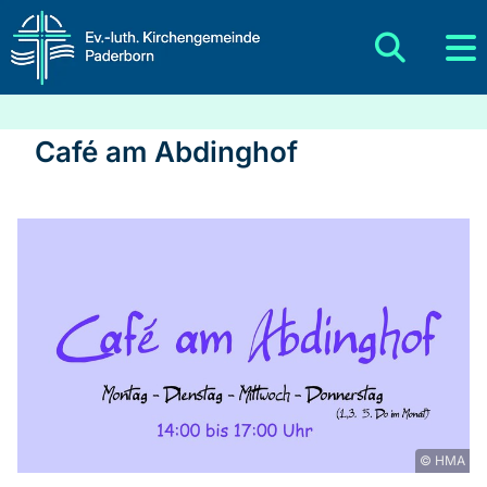
Café am Abdinghof
© HMA