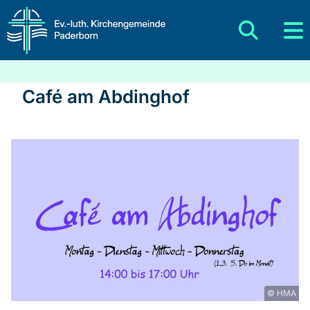
Café am Abdinghof
© HMA