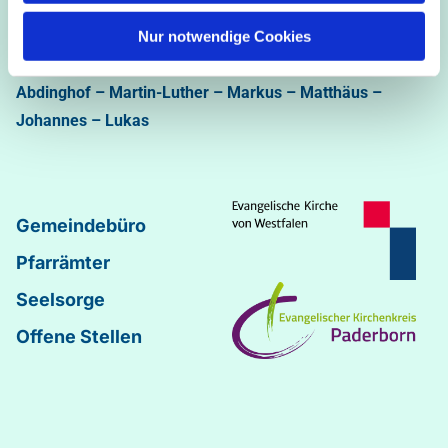
Ev.-luth. Kirchengemeinde Paderborn
Bastfelder Weg 30 - 33098 Paderborn
Nur notwendige Cookies
05251/5002-32 und 5002-33
Abdinghof
–
Martin-Luther
–
Markus
–
Matthäus
–
Johannes
–
Lukas
Gemeindebüro
Pfarrämter
Seelsorge
Offene Stellen