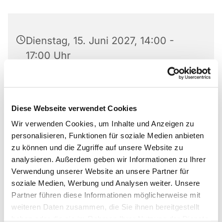
Dienstag, 15. Juni 2027, 14:00 -
17:00 Uhr
Paul-Gerhardt-Haus, Am Abdinghof
5, 33098 Paderborn
Diese Webseite verwendet Cookies
Wir verwenden Cookies, um Inhalte und Anzeigen zu
personalisieren, Funktionen für soziale Medien anbieten
zu können und die Zugriffe auf unsere Website zu
Die Gemeinde am Abdinghof und die Diakonie
analysieren. Außerdem geben wir Informationen zu Ihrer
Paderborn-Höxter e.V. laden herzlich ein in das
Verwendung unserer Website an unsere Partner für
Café Abdinghof – ein gemeinsamer Ort der
soziale Medien, Werbung und Analysen weiter. Unsere
Begegnung, der sich insbesondere an ältere
Partner führen diese Informationen möglicherweise mit
Menschen richtet, aber allen Bürgerinnen und
weiteren Daten zusammen, die Sie ihnen bereitgestellt
Bürgern offensteht.
haben oder die sie im Rahmen Ihrer Nutzung der Dienste