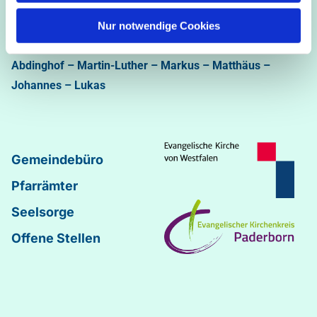
Ev.-luth. Kirchengemeinde Paderborn
Bastfelder Weg 30 - 33098 Paderborn
Nur notwendige Cookies
05251/5002-32 und 5002-33
Abdinghof
–
Martin-Luther
–
Markus
–
Matthäus
–
Johannes
–
Lukas
Gemeindebüro
Pfarrämter
Seelsorge
Offene Stellen