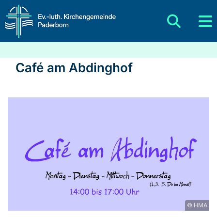
Café am Abdinghof
© HMA