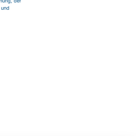
nung, der
 und