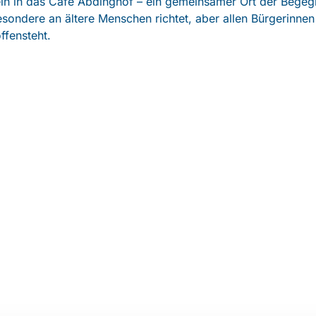
ein in das Café Abdinghof – ein gemeinsamer Ort der Begeg
esondere an ältere Menschen richtet, aber allen Bürgerinnen
ffensteht.