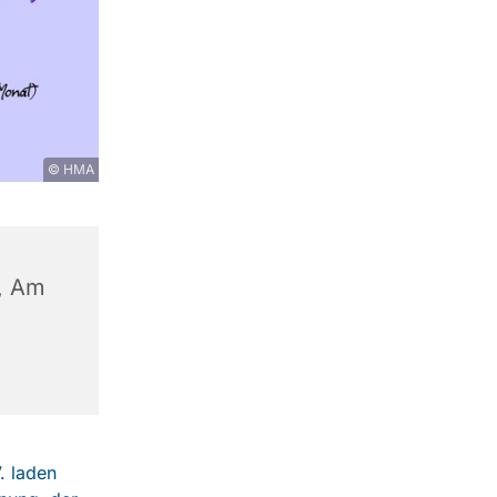
© HMA
, Am
. laden