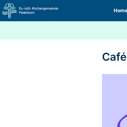
Hom
Café