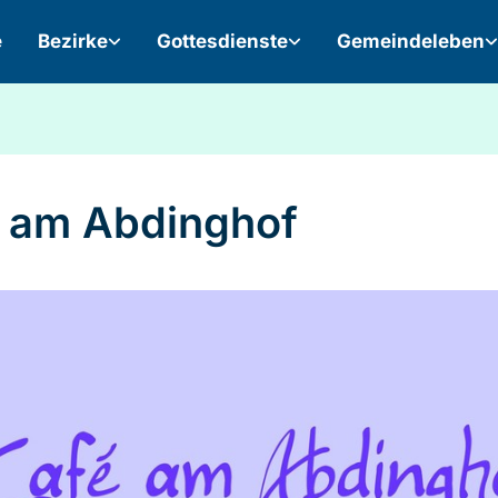
e
Bezirke
Gottesdienste
Gemeindeleben
 am Abdinghof