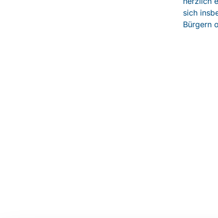
herzlich 
sich insb
Bürgern o