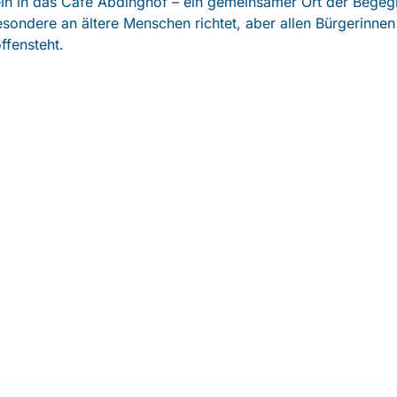
ein in das Café Abdinghof – ein gemeinsamer Ort der Begeg
esondere an ältere Menschen richtet, aber allen Bürgerinnen
ffensteht.