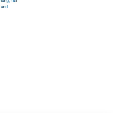
nung, der
 und