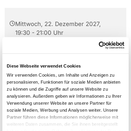
Mittwoch, 22. Dezember 2027,
19:30 - 21:00 Uhr
Abdinghofkirche, Am Abdinghof 7,
33098 Paderborn
Diese Webseite verwendet Cookies
Markus Maurer
Wir verwenden Cookies, um Inhalte und Anzeigen zu
personalisieren, Funktionen für soziale Medien anbieten
zu können und die Zugriffe auf unsere Website zu
analysieren. Außerdem geben wir Informationen zu Ihrer
Verwendung unserer Website an unsere Partner für
Markus Maurer
soziale Medien, Werbung und Analysen weiter. Unsere
Markus_Maurer@freenet.de
Partner führen diese Informationen möglicherweise mit
weiteren Daten zusammen, die Sie ihnen bereitgestellt
05251/5458809