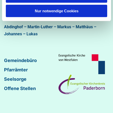
Ev.-luth. Kirchengemeinde Paderborn
Nur notwendige Cookies
Bastfelder Weg 30 - 33098 Paderborn
05251/5002-32 und 5002-33
Abdinghof
–
Martin-Luther
–
Markus
–
Matthäus
–
Johannes
–
Lukas
Gemeindebüro
Pfarrämter
Seelsorge
Offene Stellen