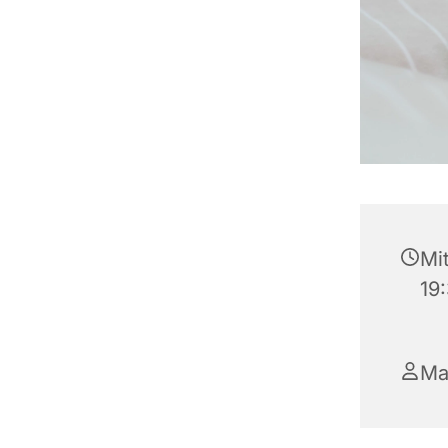
Mi
19
Ma