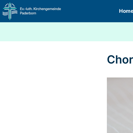
Hom
Chor