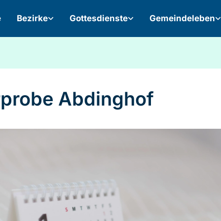
e
Bezirke
Gottesdienste
Gemeindeleben
probe Abdinghof