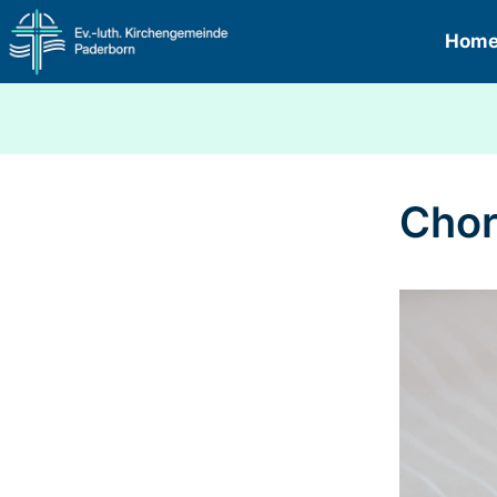
Hom
Chor