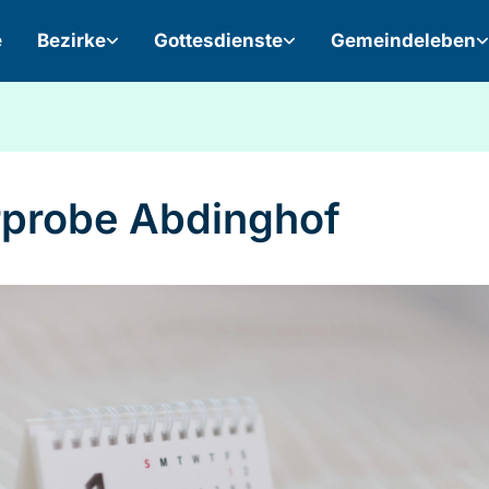
e
Bezirke
Gottesdienste
Gemeindeleben
probe Abdinghof