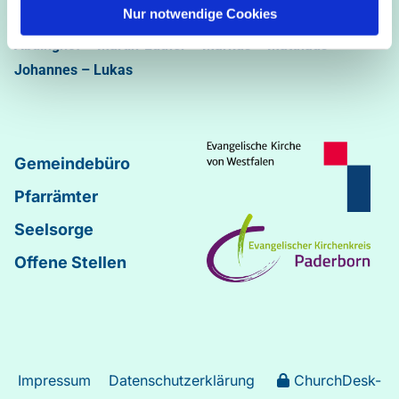
05251/5002-32 und 5002-33
Nur notwendige Cookies
Abdinghof
–
Martin-Luther
–
Markus
–
Matthäus
–
Johannes
–
Lukas
Gemeindebüro
Pfarrämter
Seelsorge
Offene Stellen
Impressum
Datenschutzerklärung
ChurchDesk-