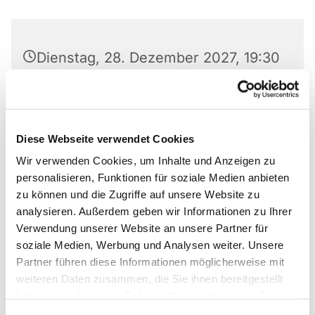
Dienstag, 28. Dezember 2027, 19:30
Uhr
Lukas-Gemeinde, Am Laugrund 5,
33098 Paderborn
Diese Webseite verwendet Cookies
Wir verwenden Cookies, um Inhalte und Anzeigen zu
Ulrike Wiedemann
personalisieren, Funktionen für soziale Medien anbieten
zu können und die Zugriffe auf unsere Website zu
analysieren. Außerdem geben wir Informationen zu Ihrer
Verwendung unserer Website an unsere Partner für
soziale Medien, Werbung und Analysen weiter. Unsere
Wir proben jeden Dienstag. Ausnahme: in den
Partner führen diese Informationen möglicherweise mit
Ferien und an Feiertagen.
weiteren Daten zusammen, die Sie ihnen bereitgestellt
haben oder die sie im Rahmen Ihrer Nutzung der Dienste
gesammelt haben.