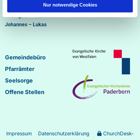
05251/5002-32 und 5002-33
Nur notwendige Cookies
Abdinghof
–
Martin-Luther
–
Markus
–
Matthäus
–
Johannes
–
Lukas
Gemeindebüro
Pfarrämter
Seelsorge
Offene Stellen
Impressum
Datenschutzerklärung
ChurchDesk-