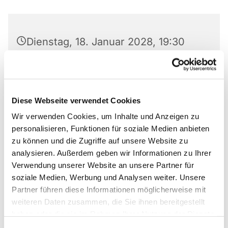
Dienstag, 18. Januar 2028, 19:30
Uhr
Lukas-Gemeinde, Am Laugrund 5,
33098 Paderborn
Diese Webseite verwendet Cookies
Wir verwenden Cookies, um Inhalte und Anzeigen zu
Ulrike Wiedemann
personalisieren, Funktionen für soziale Medien anbieten
zu können und die Zugriffe auf unsere Website zu
analysieren. Außerdem geben wir Informationen zu Ihrer
Verwendung unserer Website an unsere Partner für
soziale Medien, Werbung und Analysen weiter. Unsere
Wir proben jeden Dienstag. Ausnahme: in den
Partner führen diese Informationen möglicherweise mit
Ferien und an Feiertagen.
weiteren Daten zusammen, die Sie ihnen bereitgestellt
haben oder die sie im Rahmen Ihrer Nutzung der Dienste
gesammelt haben.