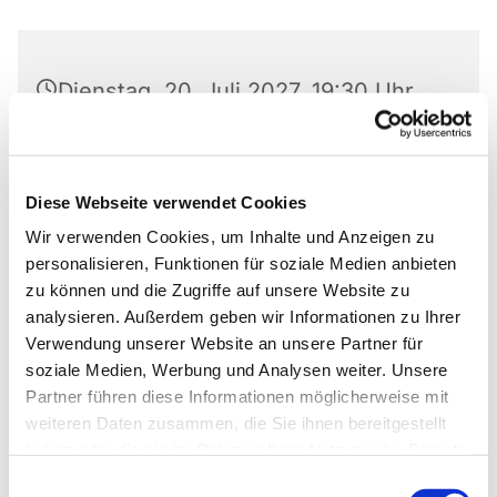
Dienstag, 20. Juli 2027, 19:30 Uhr
Lukas-Gemeinde, Am Laugrund 5,
33098 Paderborn
Diese Webseite verwendet Cookies
Wir verwenden Cookies, um Inhalte und Anzeigen zu
Ulrike Wiedemann
personalisieren, Funktionen für soziale Medien anbieten
zu können und die Zugriffe auf unsere Website zu
analysieren. Außerdem geben wir Informationen zu Ihrer
Verwendung unserer Website an unsere Partner für
Wir proben jeden Dienstag. Ausnahme: in den
soziale Medien, Werbung und Analysen weiter. Unsere
Ferien und an Feiertagen.
Partner führen diese Informationen möglicherweise mit
weiteren Daten zusammen, die Sie ihnen bereitgestellt
haben oder die sie im Rahmen Ihrer Nutzung der Dienste
gesammelt haben.
Einwilligungsauswahl