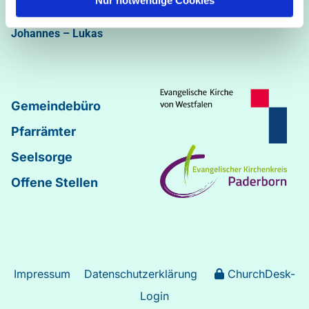
Abdinghof
–
Martin-Luther
–
Markus
–
Matthäus
–
Johannes
–
Lukas
Gemeindebüro
Pfarrämter
Seelsorge
Offene Stellen
Impressum
Datenschutzerklärung
ChurchDesk-
Login