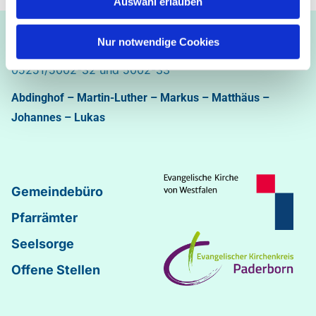
Auswahl erlauben
Ev.-luth. Kirchengemeinde Paderborn
Nur notwendige Cookies
Bastfelder Weg 30 - 33098 Paderborn
05251/5002-32 und 5002-33
Abdinghof
–
Martin-Luther
–
Markus
–
Matthäus
–
Johannes
–
Lukas
Gemeindebüro
Pfarrämter
Seelsorge
Offene Stellen