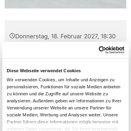
Donnerstag, 18. Februar 2027, 18:30
- 20:00 Uhr
Markus-Gemeindezentrum,
Bastfelder Weg 30, 33098
Diese Webseite verwendet Cookies
Paderborn
Wir verwenden Cookies, um Inhalte und Anzeigen zu
personalisieren, Funktionen für soziale Medien anbieten
Dr. Hildegard Grahl
zu können und die Zugriffe auf unsere Website zu
analysieren. Außerdem geben wir Informationen zu Ihrer
Verwendung unserer Website an unsere Partner für
soziale Medien, Werbung und Analysen weiter. Unsere
Partner führen diese Informationen möglicherweise mit
Dr. Hildegard Grahl 05251-71515
weiteren Daten zusammen, die Sie ihnen bereitgestellt