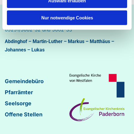
Auswahl erlauben
Ev.-luth. Kirchengemeinde Paderborn
Nur notwendige Cookies
Bastfelder Weg 30 - 33098 Paderborn
05251/5002-32 und 5002-33
Abdinghof
–
Martin-Luther
–
Markus
–
Matthäus
–
Johannes
–
Lukas
Gemeindebüro
Pfarrämter
Seelsorge
Offene Stellen