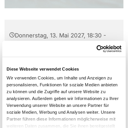
Donnerstag, 13. Mai 2027, 18:30 -
20:00 Uhr
Markus-Gemeindezentrum,
Bastfelder Weg 30., 33098
Diese Webseite verwendet Cookies
Paderborn
Wir verwenden Cookies, um Inhalte und Anzeigen zu
personalisieren, Funktionen für soziale Medien anbieten
Dr. Hildegard Grahl
zu können und die Zugriffe auf unsere Website zu
analysieren. Außerdem geben wir Informationen zu Ihrer
Verwendung unserer Website an unsere Partner für
soziale Medien, Werbung und Analysen weiter. Unsere
Partner führen diese Informationen möglicherweise mit
Dr. Hildegard Grahl 05251-71515
weiteren Daten zusammen, die Sie ihnen bereitgestellt