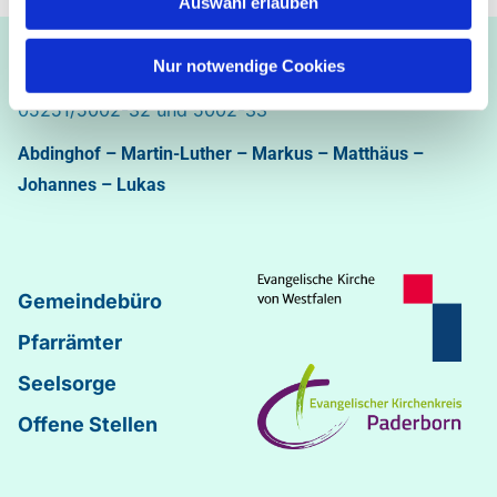
Auswahl erlauben
Ev.-luth. Kirchengemeinde Paderborn
Nur notwendige Cookies
Bastfelder Weg 30 - 33098 Paderborn
05251/5002-32 und 5002-33
Abdinghof
–
Martin-Luther
–
Markus
–
Matthäus
–
Johannes
–
Lukas
Gemeindebüro
Pfarrämter
Seelsorge
Offene Stellen