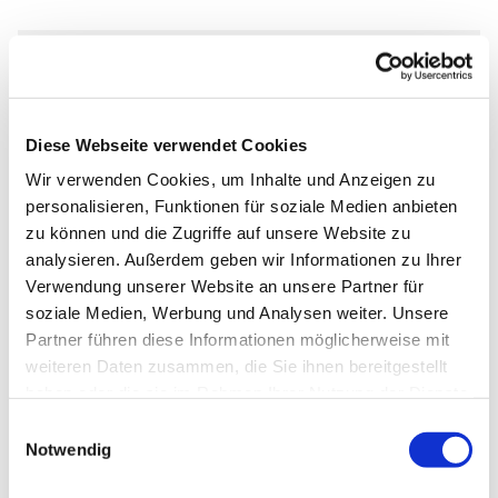
Dienstag, 15. Juni 2027, 19:00 Uhr
Diese Webseite verwendet Cookies
Lukas-Gemeinde, Am Laugrund 5,
Wir verwenden Cookies, um Inhalte und Anzeigen zu
33098 Paderborn
personalisieren, Funktionen für soziale Medien anbieten
zu können und die Zugriffe auf unsere Website zu
Jutta Messwarb-Schaertl
analysieren. Außerdem geben wir Informationen zu Ihrer
Verwendung unserer Website an unsere Partner für
soziale Medien, Werbung und Analysen weiter. Unsere
Partner führen diese Informationen möglicherweise mit
weiteren Daten zusammen, die Sie ihnen bereitgestellt
haben oder die sie im Rahmen Ihrer Nutzung der Dienste
gesammelt haben.
Einwilligungsauswahl
Notwendig