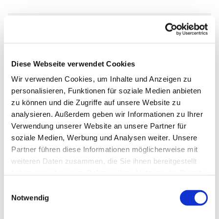
Dienstag, 2. Juni 2026, 18:00 Uhr
Diese Webseite verwendet Cookies
Abdinghofkirche, Am Abdinghof 7,
Wir verwenden Cookies, um Inhalte und Anzeigen zu
33098 Paderborn
personalisieren, Funktionen für soziale Medien anbieten
zu können und die Zugriffe auf unsere Website zu
E. Hilbig
analysieren. Außerdem geben wir Informationen zu Ihrer
Verwendung unserer Website an unsere Partner für
soziale Medien, Werbung und Analysen weiter. Unsere
Partner führen diese Informationen möglicherweise mit
weiteren Daten zusammen, die Sie ihnen bereitgestellt
haben oder die sie im Rahmen Ihrer Nutzung der Dienste
gesammelt haben.
Einwilligungsauswahl
Notwendig