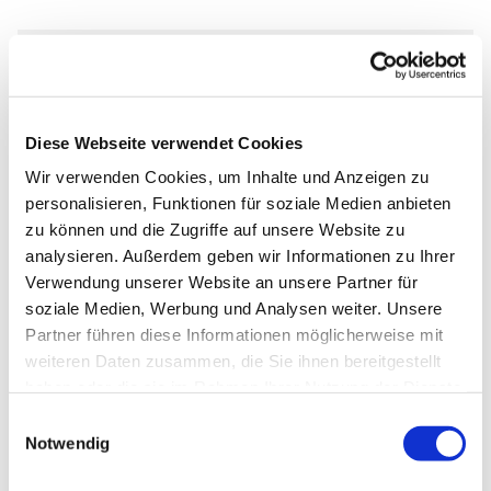
Dienstag, 6. April 2027, 18:00 Uhr
Diese Webseite verwendet Cookies
Abdinghofkirche, Am Abdinghof 7,
Wir verwenden Cookies, um Inhalte und Anzeigen zu
33098 Paderborn
personalisieren, Funktionen für soziale Medien anbieten
zu können und die Zugriffe auf unsere Website zu
E. Hilbig
analysieren. Außerdem geben wir Informationen zu Ihrer
Verwendung unserer Website an unsere Partner für
soziale Medien, Werbung und Analysen weiter. Unsere
Partner führen diese Informationen möglicherweise mit
weiteren Daten zusammen, die Sie ihnen bereitgestellt
haben oder die sie im Rahmen Ihrer Nutzung der Dienste
gesammelt haben.
Einwilligungsauswahl
Notwendig