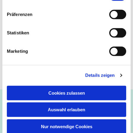
Präferenzen
Statistiken
Marketing
Details zeigen
Cookies zulassen
Ev.-luth. Kirchengemeinde Paderborn
Bastfelder Weg 30 - 33098 Paderborn
Auswahl erlauben
05251/5002-32 und 5002-33
Abdinghof
–
Martin-Luther
–
Markus
–
Matthäus
–
Nur notwendige Cookies