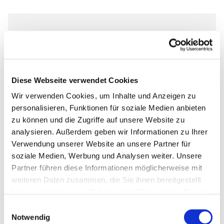
Donnerstag, 16. Dezember 2027,
18:00 Uhr
Diese Webseite verwendet Cookies
Markus-Gemeindezentrum,
Wir verwenden Cookies, um Inhalte und Anzeigen zu
Bastfelder Weg 30., 33098
personalisieren, Funktionen für soziale Medien anbieten
Paderborn
zu können und die Zugriffe auf unsere Website zu
analysieren. Außerdem geben wir Informationen zu Ihrer
Pfarrer Grahl
Verwendung unserer Website an unsere Partner für
soziale Medien, Werbung und Analysen weiter. Unsere
Partner führen diese Informationen möglicherweise mit
weiteren Daten zusammen, die Sie ihnen bereitgestellt
haben oder die sie im Rahmen Ihrer Nutzung der Dienste
gesammelt haben.
Einwilligungsauswahl
Notwendig