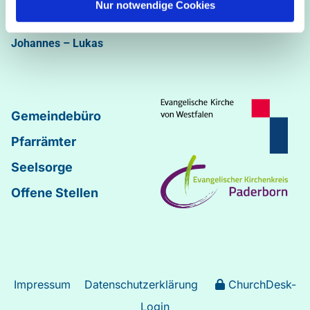
Nur notwendige Cookies
Abdinghof
–
Martin-Luther
–
Markus
–
Matthäus
–
Johannes
–
Lukas
Gemeindebüro
Pfarrämter
Seelsorge
Offene Stellen
Impressum
Datenschutzerklärung
ChurchDesk-
Login