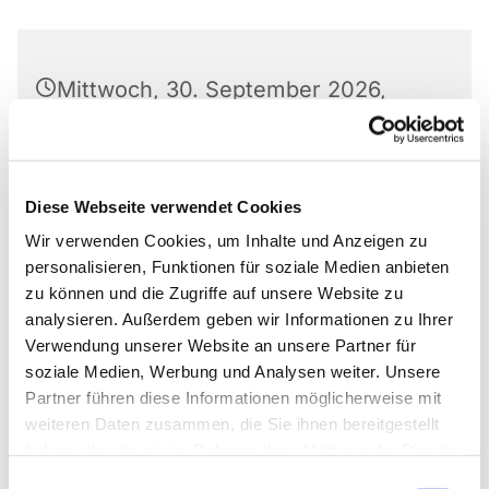
Mittwoch, 30. September 2026,
09:00 - 10:00 Uhr
Matthäus-Kirche, Rotheweg 63,
Diese Webseite verwendet Cookies
33102 Paderborn
Wir verwenden Cookies, um Inhalte und Anzeigen zu
personalisieren, Funktionen für soziale Medien anbieten
Thomas Walter
zu können und die Zugriffe auf unsere Website zu
analysieren. Außerdem geben wir Informationen zu Ihrer
Verwendung unserer Website an unsere Partner für
soziale Medien, Werbung und Analysen weiter. Unsere
Nach einer kurzen Andacht genießen wir ein
Partner führen diese Informationen möglicherweise mit
leckeres Frühstück in fröhlicher Atmosphäre
weiteren Daten zusammen, die Sie ihnen bereitgestellt
haben oder die sie im Rahmen Ihrer Nutzung der Dienste
gesammelt haben.
Einwilligungsauswahl