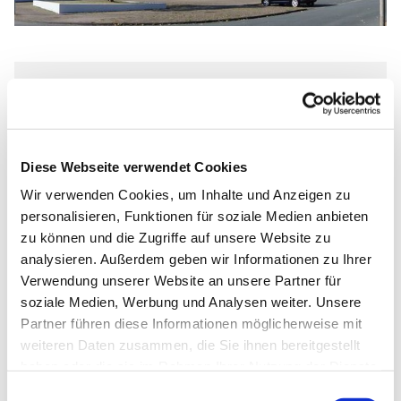
Sonntag, 21. Februar 2027, 13:00 -
15:30 Uhr
Diese Webseite verwendet Cookies
Johannes-Kirche, Dietrich-
Wir verwenden Cookies, um Inhalte und Anzeigen zu
Bonhoeffer-Straße 1, 33102
personalisieren, Funktionen für soziale Medien anbieten
Paderborn
zu können und die Zugriffe auf unsere Website zu
analysieren. Außerdem geben wir Informationen zu Ihrer
Verwendung unserer Website an unsere Partner für
soziale Medien, Werbung und Analysen weiter. Unsere
Partner führen diese Informationen möglicherweise mit
Faith Revival Ministries Paderborn
weiteren Daten zusammen, die Sie ihnen bereitgestellt
haben oder die sie im Rahmen Ihrer Nutzung der Dienste
gesammelt haben.
Einwilligungsauswahl