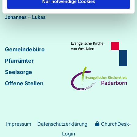
Nur notwendige Cookies
Abdinghof
–
Martin-Luther
–
Markus
–
Matthäus
–
Johannes
–
Lukas
Gemeindebüro
Pfarrämter
Seelsorge
Offene Stellen
Impressum
Datenschutzerklärung
ChurchDesk-
Login