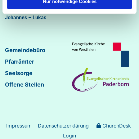
Nur notwendige Cookies
Abdinghof
–
Martin-Luther
–
Markus
–
Matthäus
–
Johannes
–
Lukas
Gemeindebüro
Pfarrämter
Seelsorge
Offene Stellen
Impressum
Datenschutzerklärung
ChurchDesk-
Login