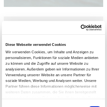
Sonntag, 21. November 2027, 13:00
- 15:30 Uhr
Diese Webseite verwendet Cookies
Johannes-Kirche, Dietrich-
Wir verwenden Cookies, um Inhalte und Anzeigen zu
Bonhoeffer-Straße 1, 33102
personalisieren, Funktionen für soziale Medien anbieten
Paderborn
zu können und die Zugriffe auf unsere Website zu
analysieren. Außerdem geben wir Informationen zu Ihrer
Verwendung unserer Website an unsere Partner für
soziale Medien, Werbung und Analysen weiter. Unsere
Partner führen diese Informationen möglicherweise mit
Faith Revival Ministries Paderborn
weiteren Daten zusammen, die Sie ihnen bereitgestellt
haben oder die sie im Rahmen Ihrer Nutzung der Dienste
gesammelt haben.
Einwilligungsauswahl