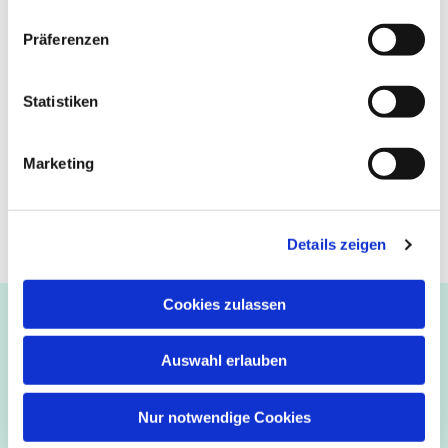
Präferenzen
Statistiken
Marketing
Details zeigen
Cookies zulassen
Ev.-luth. Kirchengemeinde Paderborn
Bastfelder Weg 30 - 33098 Paderborn
Auswahl erlauben
05251/5002-32 und 5002-33
Abdinghof
–
Martin-Luther
–
Markus
–
Matthäus
–
Nur notwendige Cookies
Johannes
–
Lukas