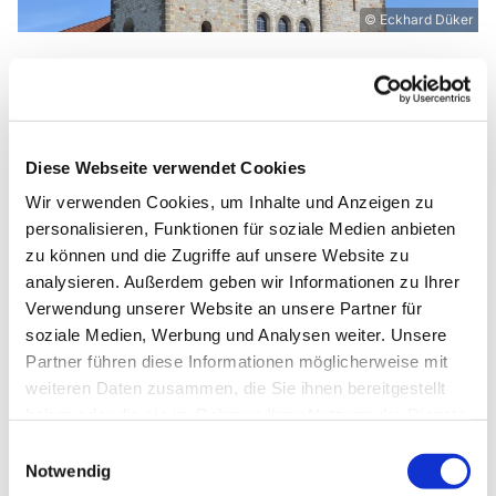
© Eckhard Düker
Sonntag, 4. Juli 2027, 10:30 Uhr
Diese Webseite verwendet Cookies
Abdinghofkirche, Am Abdinghof 7,
Wir verwenden Cookies, um Inhalte und Anzeigen zu
33098 Paderborn
personalisieren, Funktionen für soziale Medien anbieten
zu können und die Zugriffe auf unsere Website zu
analysieren. Außerdem geben wir Informationen zu Ihrer
Pfr. Dr. Eckhard Düker
Verwendung unserer Website an unsere Partner für
soziale Medien, Werbung und Analysen weiter. Unsere
Partner führen diese Informationen möglicherweise mit
weiteren Daten zusammen, die Sie ihnen bereitgestellt
haben oder die sie im Rahmen Ihrer Nutzung der Dienste
gesammelt haben.
Einwilligungsauswahl
Notwendig