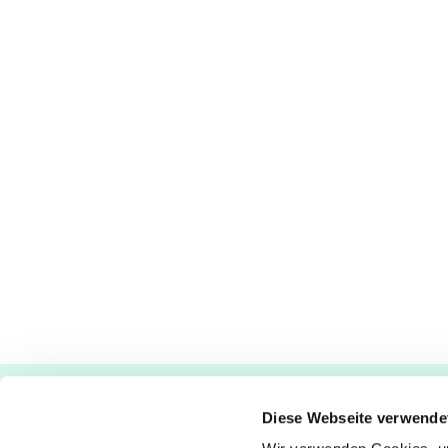
Ev.-luth. Kirchengemeinde Paderborn
Diese Webseite verwende
Bastfelder Weg 30 - 33098 Paderborn