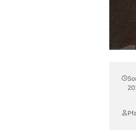
So
20
Pfa