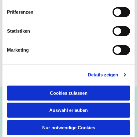
Präferenzen
Statistiken
Marketing
Details zeigen
Cookies zulassen
Ev.-luth. Kirchengemeinde Paderborn
Bastfelder Weg 30 - 33098 Paderborn
Auswahl erlauben
05251/5002-32 und 5002-33
Abdinghof
–
Martin-Luther
–
Markus
–
Matthäus
–
Nur notwendige Cookies
Johannes
–
Lukas