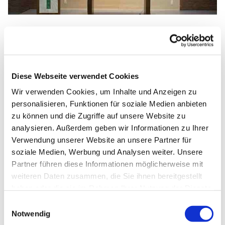
Sonntag, 28. März 2027, 10:30 Uhr
Diese Webseite verwendet Cookies
Lukas-Gemeinde, Am Laugrund 5,
Wir verwenden Cookies, um Inhalte und Anzeigen zu
33098 Paderborn
personalisieren, Funktionen für soziale Medien anbieten
zu können und die Zugriffe auf unsere Website zu
analysieren. Außerdem geben wir Informationen zu Ihrer
PfarrerIn:
Verwendung unserer Website an unsere Partner für
soziale Medien, Werbung und Analysen weiter. Unsere
Partner führen diese Informationen möglicherweise mit
weiteren Daten zusammen, die Sie ihnen bereitgestellt
haben oder die sie im Rahmen Ihrer Nutzung der Dienste
gesammelt haben.
Einwilligungsauswahl
Notwendig