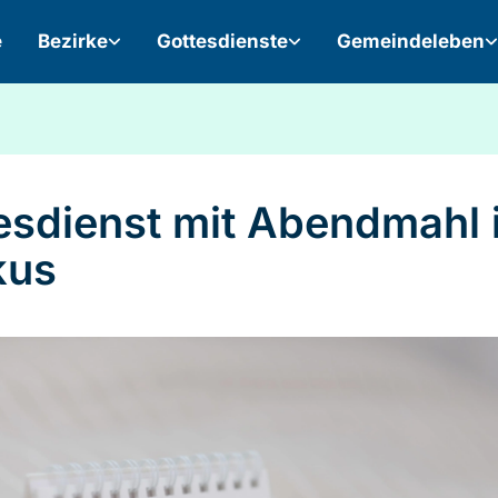
e
Bezirke
Gottesdienste
Gemeindeleben
esdienst mit Abendmahl 
kus