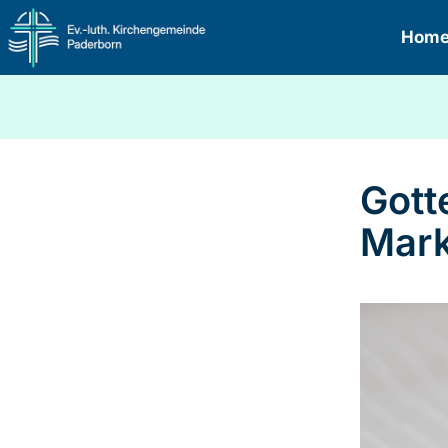
Hom
Gott
Mar