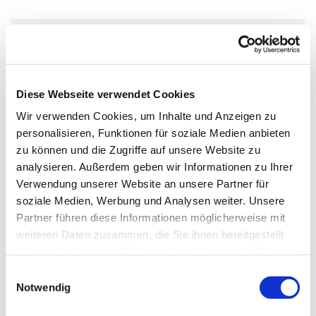
Sonntag, 21. Februar 2027, 10:30
Uhr
Diese Webseite verwendet Cookies
Markus-Gemeindezentrum,
Wir verwenden Cookies, um Inhalte und Anzeigen zu
personalisieren, Funktionen für soziale Medien anbieten
Bastfelder Weg 30, 33098
zu können und die Zugriffe auf unsere Website zu
Paderborn
analysieren. Außerdem geben wir Informationen zu Ihrer
Verwendung unserer Website an unsere Partner für
soziale Medien, Werbung und Analysen weiter. Unsere
Partner führen diese Informationen möglicherweise mit
weiteren Daten zusammen, die Sie ihnen bereitgestellt
haben oder die sie im Rahmen Ihrer Nutzung der Dienste
gesammelt haben.
Einwilligungsauswahl
Notwendig